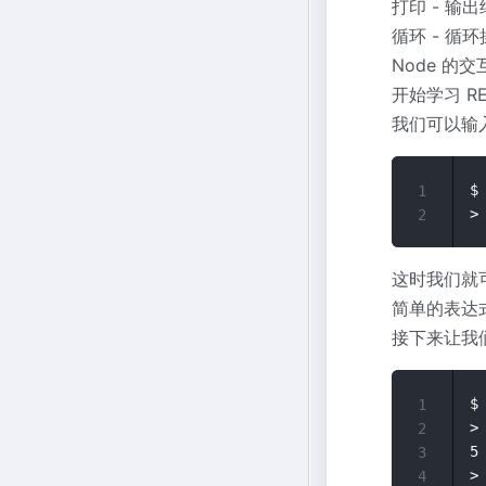
打印 - 输
循环 - 循
Node 的交
开始学习 RE
我们可以输入
$ 
1
2
这时我们就
简单的表达
接下来让我们
$ 
1
> 
2
5

3
> 
4